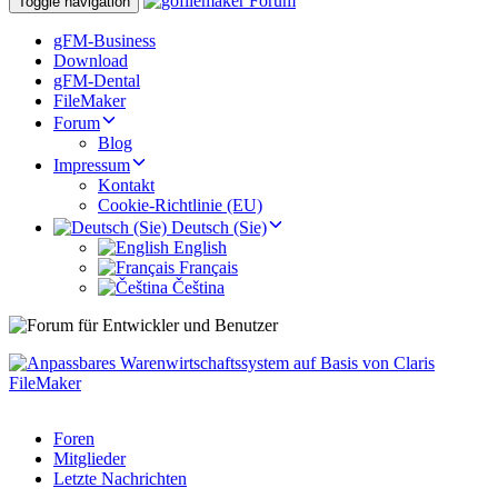
Toggle navigation
gFM-Business
Download
gFM-Dental
FileMaker
Forum
Blog
Impressum
Kontakt
Cookie-Richtlinie (EU)
Deutsch (Sie)
English
Français
Čeština
Foren
Mitglieder
Letzte Nachrichten