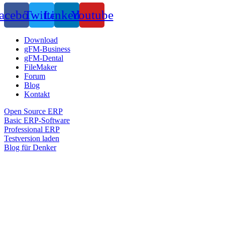
acebook
Twitter
Linkedin
Youtube
Download
gFM-Business
gFM-Dental
FileMaker
Forum
Blog
Kontakt
Open Source ERP
Basic ERP-Software
Professional ERP
Testversion laden
Blog für Denker