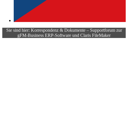
Sie sind hier: Korrespondenz & Dokumente – Supportforum zur
gFM-Business ERP-Software und Claris FileMaker