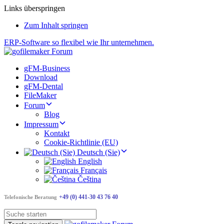
Links überspringen
Zum Inhalt springen
ERP-Software so flexibel wie Ihr unternehmen.
gFM-Business
Download
gFM-Dental
FileMaker
Forum
Blog
Impressum
Kontakt
Cookie-Richtlinie (EU)
Deutsch (Sie)
English
Français
Čeština
+49 (0) 441-30 43 76 40
Telefonische Beratung