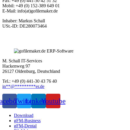
Fax: +49 (0) 441-30 42 51 32
Mobil: +49 (0) 152-389 649 01
E-Mail: info(at)gofilemaker.de
Inhaber: Markus Schall
USt.-ID: DE280073464
M. Schall IT-Services
Hackenweg 97
26127 Oldenburg, Deutschland
Tel.: +49 (0) 441-30 43 76 40
in
**
@
*********
er.de
acebook
Twitter
Linkedin
Youtube
Download
gFM-Business
gFM-Dental