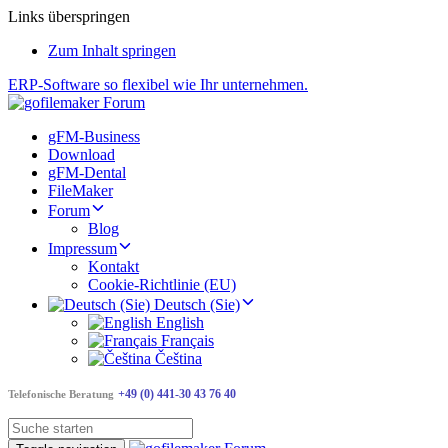
Links überspringen
Zum Inhalt springen
ERP-Software so flexibel wie Ihr unternehmen.
gFM-Business
Download
gFM-Dental
FileMaker
Forum
Blog
Impressum
Kontakt
Cookie-Richtlinie (EU)
Deutsch (Sie)
English
Français
Čeština
+49 (0) 441-30 43 76 40
Telefonische Beratung