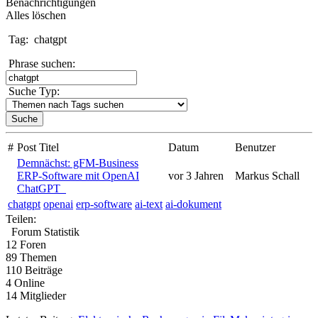
Benachrichtigungen
Alles löschen
Tag:
chatgpt
Phrase suchen:
Suche Typ:
#
Post Titel
Datum
Benutzer
Demnächst: gFM-Business
ERP-Software mit OpenAI
vor 3 Jahren
Markus Schall
ChatGPT
chatgpt
openai
erp-software
ai-text
ai-dokument
Teilen:
Forum Statistik
12
Foren
89
Themen
110
Beiträge
4
Online
14
Mitglieder