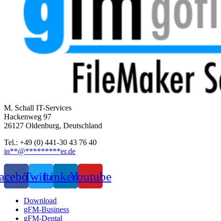
M. Schall IT-Services
Hackenweg 97
26127 Oldenburg, Deutschland
Tel.: +49 (0) 441-30 43 76 40
in
**
@
*********
er.de
acebook
Twitter
Linkedin
Youtube
Download
gFM-Business
gFM-Dental