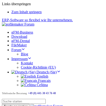
Links überspringen
Zum Inhalt springen
ERP-Software so flexibel wie Ihr unternehmen.
gFM-Business
Download
gFM-Dental
FileMaker
Forum
Blog
Impressum
Kontakt
Cookie-Richtlinie (EU)
Deutsch (Sie)
English
Français
Čeština
+49 (0) 441-30 43 76 40
Telefonische Beratung