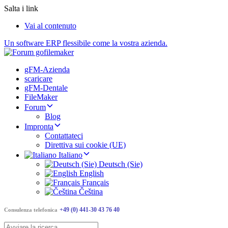
Salta i link
Vai al contenuto
Un software ERP flessibile come la vostra azienda.
gFM-Azienda
scaricare
gFM-Dentale
FileMaker
Forum
Blog
Impronta
Contattateci
Direttiva sui cookie (UE)
Italiano
Deutsch (Sie)
English
Français
Čeština
+49 (0) 441-30 43 76 40
Consulenza telefonica