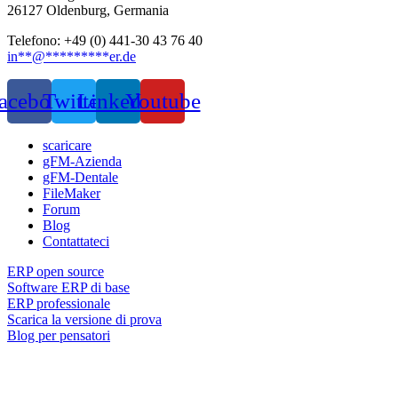
26127 Oldenburg, Germania
Telefono: +49 (0) 441-30 43 76 40
in
**
@
*********
er.de
acebook
Twitter
Linkedin
Youtube
scaricare
gFM-Azienda
gFM-Dentale
FileMaker
Forum
Blog
Contattateci
ERP open source
Software ERP di base
ERP professionale
Scarica la versione di prova
Blog per pensatori