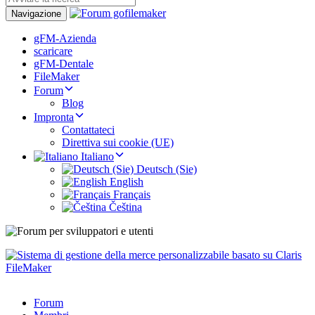
Navigazione
gFM-Azienda
scaricare
gFM-Dentale
FileMaker
Forum
Blog
Impronta
Contattateci
Direttiva sui cookie (UE)
Italiano
Deutsch (Sie)
English
Français
Čeština
Forum