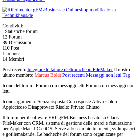
Condividi:
Statistiche forum
12
Forum
89
Discussioni
110
Post
1
In linea
14
Membri
Post recenti:
Integrare le fatture elettroniche in FileMaker
Il nostro
ultimo membro:
Marcus Boldt
Post recenti
Messaggi non letti
Tag
Icone del forum:
Forum con messaggi letti
Forum con messaggi non
letti
Icone argomento:
Senza risposta
Con risposte
Attivo
Caldo
Appiccicoso
Disapprovato
Risolto
Privato
Chiuso
Il forum per il software ERP gFM-Business basato su Claris
FileMaker con CRM, sistema di gestione delle merci e fatturazione
per Apple Mac, PC e iOS. Serve allo scambio tra utenti, sviluppatori
e gofilemaker.de. Le bacheche del forum sono organizzate per