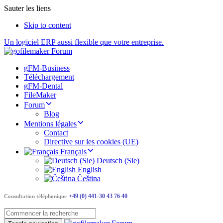
Sauter les liens
Skip to content
Un logiciel ERP aussi flexible que votre entreprise.
gFM-Business
Téléchargement
gFM-Dental
FileMaker
Forum
Blog
Mentions légales
Contact
Directive sur les cookies (UE)
Français
Deutsch (Sie)
English
Čeština
+49 (0) 441-30 43 76 40
Consultation téléphonique