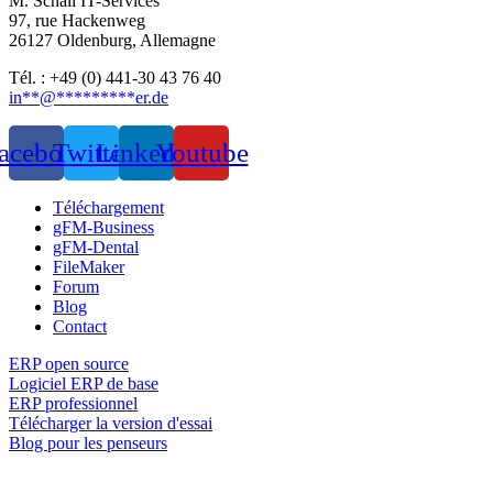
M. Schall IT-Services
97, rue Hackenweg
26127 Oldenburg, Allemagne
Tél. : +49 (0) 441-30 43 76 40
in
**
@
*********
er.de
acebook
Twitter
Linkedin
Youtube
Téléchargement
gFM-Business
gFM-Dental
FileMaker
Forum
Blog
Contact
ERP open source
Logiciel ERP de base
ERP professionnel
Télécharger la version d'essai
Blog pour les penseurs