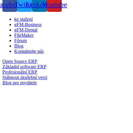
acebook
Twitter
Linkedin
Youtube
ke stažení
gFM-Business
gFM-Dental
FileMaker
Fórum
Blog
Kontaktujte nás
Open Source ERP
Základní software ERP
Profesionální ERP
Stáhnout zkušební verzi
Blog pro myslitele