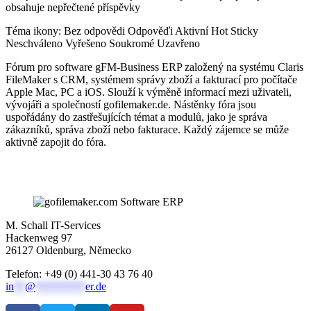
obsahuje nepřečtené příspěvky
Téma ikony:
Bez odpovědi
Odpověďi
Aktivní
Hot
Sticky
Neschváleno
Vyřešeno
Soukromé
Uzavřeno
Fórum pro software gFM-Business ERP založený na systému Claris
FileMaker s CRM, systémem správy zboží a fakturací pro počítače
Apple Mac, PC a iOS. Slouží k výměně informací mezi uživateli,
vývojáři a společností gofilemaker.de. Nástěnky fóra jsou
uspořádány do zastřešujících témat a modulů, jako je správa
zákazníků, správa zboží nebo fakturace. Každý zájemce se může
aktivně zapojit do fóra.
M. Schall IT-Services
Hackenweg 97
26127 Oldenburg, Německo
Telefon: +49 (0) 441-30 43 76 40
in
**
@
*********
er.de