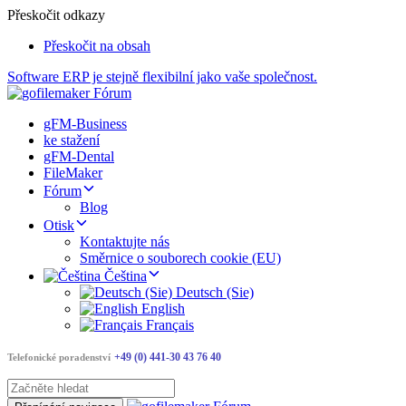
Přeskočit odkazy
Přeskočit na obsah
Software ERP je stejně flexibilní jako vaše společnost.
gFM-Business
ke stažení
gFM-Dental
FileMaker
Fórum
Blog
Otisk
Kontaktujte nás
Směrnice o souborech cookie (EU)
Čeština
Deutsch (Sie)
English
Français
+49 (0) 441-30 43 76 40
Telefonické poradenství