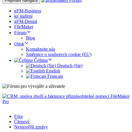
Přepínání navigace
gFM-Business
ke stažení
gFM-Dental
FileMaker
Fórum
Blog
Otisk
Kontaktujte nás
Směrnice o souborech cookie (EU)
Čeština
Deutsch (Sie)
English
Français
Fóra
Členové
Nejnovější zprávy