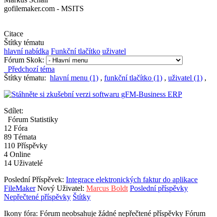
gofilemaker.com - MSITS
Citace
Štítky tématu
hlavní nabídka
Funkční tlačítko
uživatel
Fórum Skok:
Předchozí téma
Štítky tématu:
hlavní menu (1)
,
funkční tlačítko (1)
,
uživatel (1)
,
Sdílet:
Fórum Statistiky
12
Fóra
89
Témata
110
Příspěvky
4
Online
14
Uživatelé
Poslední Příspěvek:
Integrace elektronických faktur do aplikace
FileMaker
Nový Uživatel:
Marcus Boldt
Poslední příspěvky
Nepřečtené příspěvky
Štítky
Ikony fóra:
Fórum neobsahuje žádné nepřečtené příspěvky
Fórum